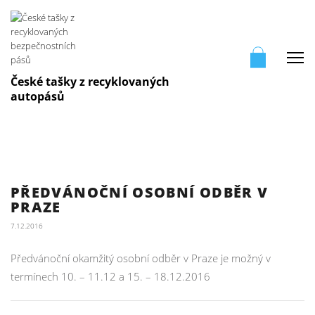
Me
České tašky z recyklovaných
autopásů
PŘEDVÁNOČNÍ OSOBNÍ ODBĚR V
PRAZE
7.12.2016
Předvánoční okamžitý osobní odběr v Praze je možný v
termínech 10. – 11.12 a 15. – 18.12.2016