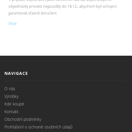
objednávky provést nejpozději do 18.12., abychom byli schopni
garantovat včasné doručení.
Více
NAVIGACE
O nás
Výrobky
Kde koupit
Kontakt
Obchodní podmínky
Prohlášení o ochraně osobních údajů