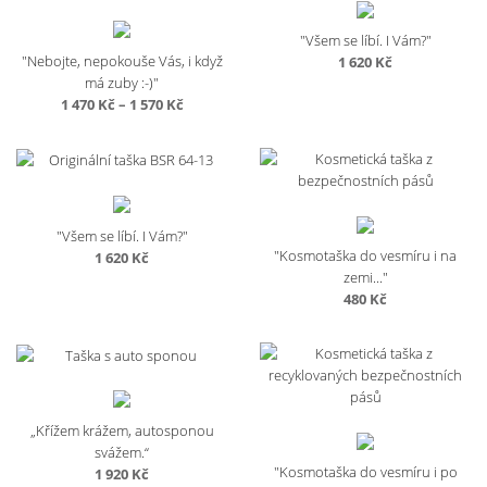
"Všem se líbí. I Vám?"
"Nebojte, nepokouše Vás, i když
1 620
Kč
má zuby :-)"
Rozpětí
1 470
Kč
–
1 570
Kč
cen:
1
470 Kč
až
1
570 Kč
"Všem se líbí. I Vám?"
"Kosmotaška do vesmíru i na
1 620
Kč
zemi..."
480
Kč
„Křížem krážem, autosponou
svážem.“
"Kosmotaška do vesmíru i po
1 920
Kč