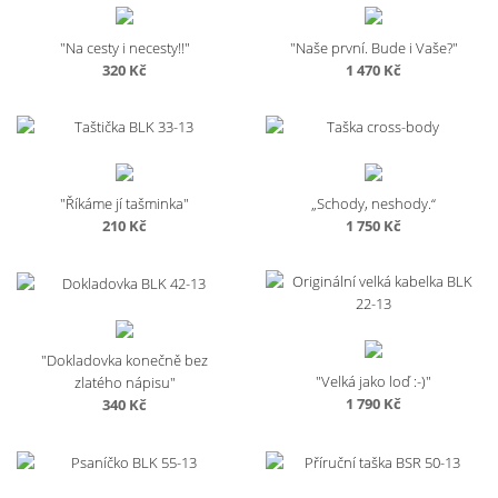
"Na cesty i necesty!!"
"Naše první. Bude i Vaše?"
320
Kč
1 470
Kč
"Říkáme jí tašminka"
„Schody, neshody.“
210
Kč
1 750
Kč
"Dokladovka konečně bez
"Velká jako loď :-)"
zlatého nápisu"
1 790
Kč
340
Kč