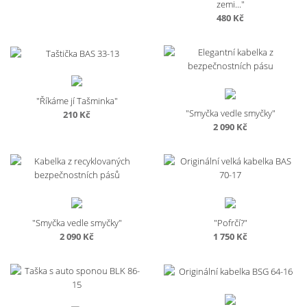
zemi..."
480
Kč
"Říkáme jí Tašminka"
"Smyčka vedle smyčky"
210
Kč
2 090
Kč
"Smyčka vedle smyčky"
"Pofrčí?"
2 090
Kč
1 750
Kč