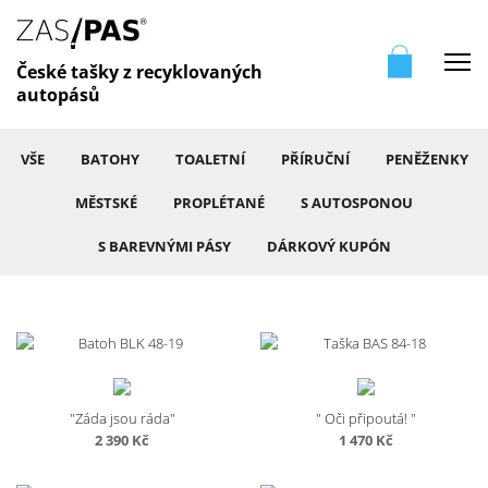
Me
České tašky z recyklovaných
autopásů
VŠE
BATOHY
TOALETNÍ
PŘÍRUČNÍ
PENĚŽENKY
MĚSTSKÉ
PROPLÉTANÉ
S AUTOSPONOU
S BAREVNÝMI PÁSY
DÁRKOVÝ KUPÓN
"Záda jsou ráda"
" Oči připoutá! "
2 390
Kč
1 470
Kč