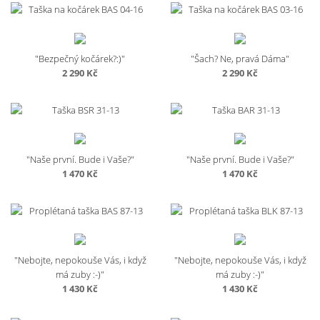
"Bezpečný kočárek?:)"
"Šach? Ne, pravá Dáma"
2 290
Kč
2 290
Kč
"Naše první. Bude i Vaše?"
"Naše první. Bude i Vaše?"
1 470
Kč
1 470
Kč
"Nebojte, nepokouše Vás, i když
"Nebojte, nepokouše Vás, i když
má zuby :-)"
má zuby :-)"
1 430
Kč
1 430
Kč