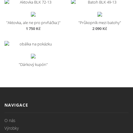
"Aktovka, ale ne pro prvňáčka:)"
"Průkopník mezi batohy"
1 750
Kč
2 090
Kč
"Dárkový kupón"
NAVIGACE
O nás
Výrobky