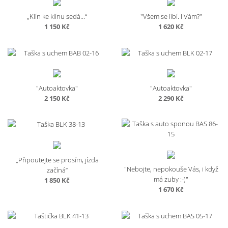
570 Kč
„Klín ke klínu sedá…“
"Všem se líbí. I Vám?"
1 150
Kč
1 620
Kč
"Autoaktovka"
"Autoaktovka"
2 150
Kč
2 290
Kč
„Připoutejte se prosím, jízda
"Nebojte, nepokouše Vás, i když
začíná“
má zuby :-)"
1 850
Kč
1 670
Kč