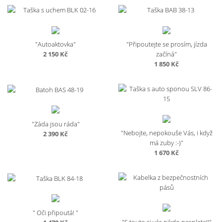
1
až
470 Kč
1
až
570 Kč
1
570 Kč
"Autoaktovka"
"Připoutejte se prosím, jízda
2 150
Kč
začíná"
1 850
Kč
"Záda jsou ráda"
"Nebojte, nepokouše Vás, i když
2 390
Kč
má zuby :-)"
1 670
Kč
" Oči připoutá! "
"S touto si vás nikdo nesplete!!"