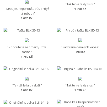
"Tak téhle faldy sluší."
"Nebojte, nepokouše Vás, i když
1 690
Kč
má zuby :-)"
1 670
Kč
"Připoutejte se prosím, jízda
"Záchrana děravých kapes"
začíná"
790
Kč
1 750
Kč
"Tak téhle faldy sluší."
"Tak téhle faldy sluší."
1 690
Kč
1 690
Kč