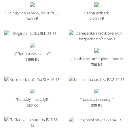
"Do ruky, do kabelky, do kufru..."
"Jedna jednací"
640
Kč
2 290
Kč
„Připoutá Vás k autu?“
„S touhle se utrácí jedna radost“
1 050
Kč
730
Kč
"Na cesty i necesty!!"
"Na cesty i necesty!!"
320
Kč
320
Kč