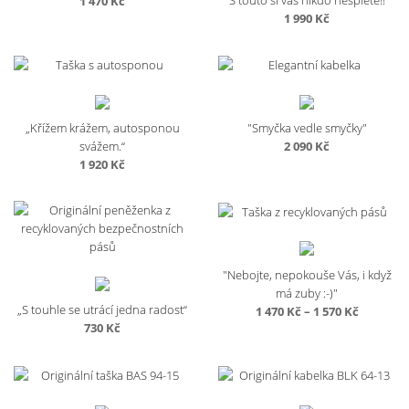
1 470
Kč
1 990
Kč
„Křížem krážem, autosponou
"Smyčka vedle smyčky"
svážem.“
2 090
Kč
1 920
Kč
"Nebojte, nepokouše Vás, i když
má zuby :-)"
„S touhle se utrácí jedna radost“
Rozpětí
1 470
Kč
–
1 570
Kč
730
Kč
cen:
1
470 Kč
až
1