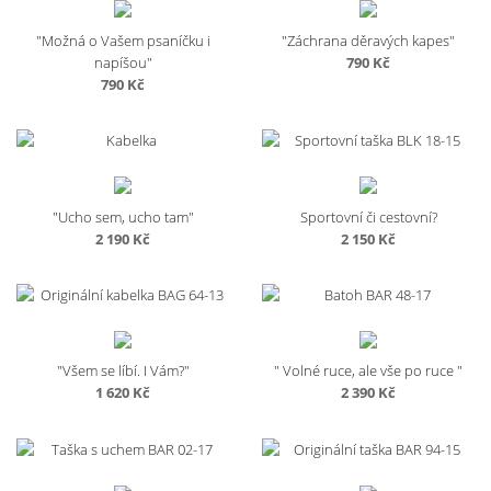
"Možná o Vašem psaníčku i
"Záchrana děravých kapes"
napíšou"
790
Kč
790
Kč
"Ucho sem, ucho tam"
Sportovní či cestovní?
2 190
Kč
2 150
Kč
"Všem se líbí. I Vám?"
" Volné ruce, ale vše po ruce "
1 620
Kč
2 390
Kč