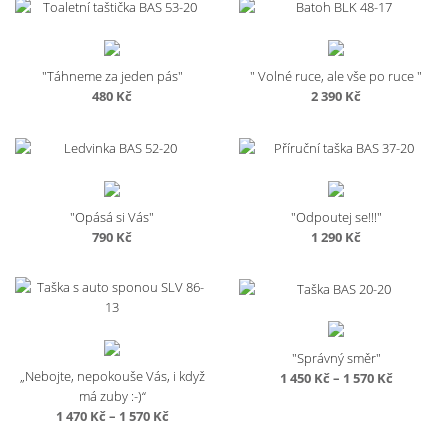
"Táhneme za jeden pás"
" Volné ruce, ale vše po ruce "
480
Kč
2 390
Kč
"Opásá si Vás"
"Odpoutej se!!!"
790
Kč
1 290
Kč
"Správný směr"
„Nebojte, nepokouše Vás, i když
Rozpětí
1 450
Kč
–
1 570
Kč
má zuby :-)“
cen:
Rozpětí
1 470
Kč
–
1 570
Kč
1
cen:
450 Kč