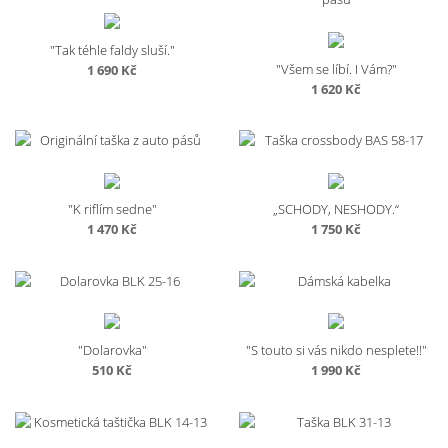
"Tak téhle faldy sluší."
"Všem se líbí. I Vám?"
1 690
Kč
1 620
Kč
"K riflím sedne"
„SCHODY, NESHODY.“
1 470
Kč
1 750
Kč
"Dolarovka"
"S touto si vás nikdo nesplete!!"
510
Kč
1 990
Kč