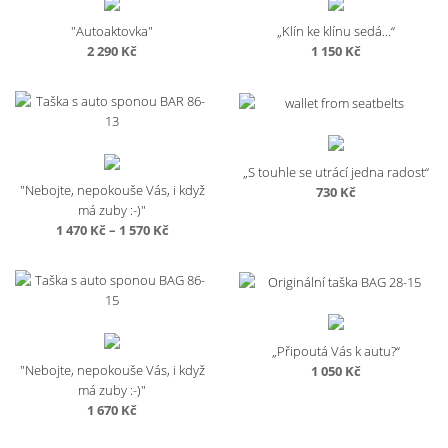
"Autoaktovka"
„Klín ke klínu sedá…“
2 290
Kč
1 150
Kč
„S touhle se utrácí jedna radost“
"Nebojte, nepokouše Vás, i když
730
Kč
má zuby :-)"
Rozpětí
1 470
Kč
–
1 570
Kč
cen:
1
470 Kč
až
1
570 Kč
„Připoutá Vás k autu?“
"Nebojte, nepokouše Vás, i když
1 050
Kč
má zuby :-)"
1 670
Kč