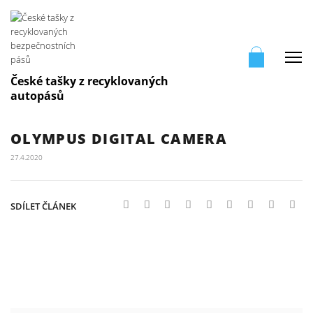
Me
České tašky z recyklovaných
autopásů
OLYMPUS DIGITAL CAMERA
27.4.2020
SDÍLET ČLÁNEK