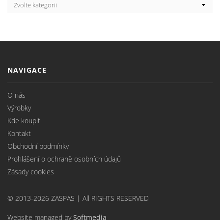
NAVIGACE
O nás
Výrobky
Kde koupit
Kontakt
Obchodní podmínky
Prohlášení o ochraně osobních údajů
Zásady cookies
© 2013-2026 ZASPAS | All RIGHTS RESERVED
Website managed by
Softmedia