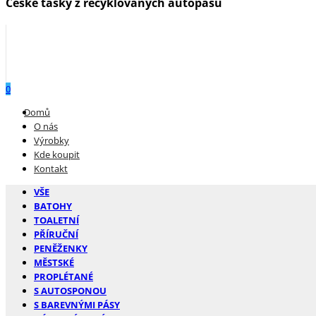
České tašky z recyklovaných autopásů
0
Menu
Domů
O nás
Výrobky
Kde koupit
Kontakt
VŠE
BATOHY
TOALETNÍ
PŘÍRUČNÍ
PENĚŽENKY
MĚSTSKÉ
PROPLÉTANÉ
S AUTOSPONOU
S BAREVNÝMI PÁSY