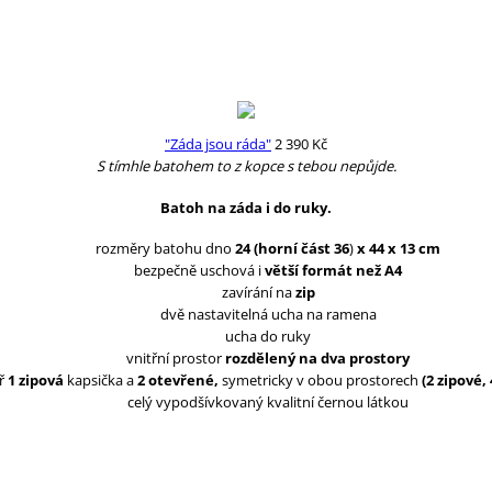
"Záda jsou ráda"
2 390
Kč
S tímhle batohem to z kopce s tebou nepůjde.
Batoh na záda i do ruky.
rozměry batohu dno
24 (horní část
36
)
x 44 x 13 cm
bezpečně uschová i
větší formát než A4
zavírání na
zip
dvě nastavitelná ucha na ramena
ucha do ruky
vnitřní prostor
rozdělený na dva prostory
ř
1 zipová
kapsička a
2 otevřené,
symetricky v obou prostorech
(2 zipové,
celý vypodšívkovaný kvalitní černou látkou