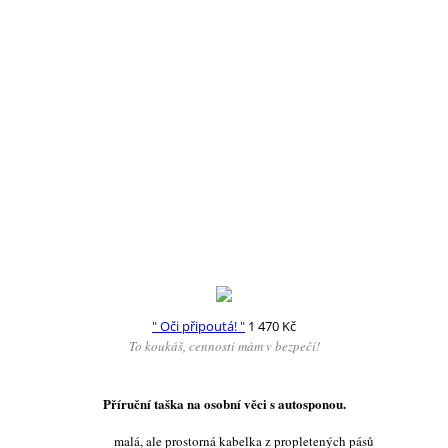
" Oči připoutá! "
1 470
Kč
To koukáš, cennosti mám v bezpečí!
Příruční taška na osobní věci s autosponou.
malá, ale prostorná kabelka z propletených pásů