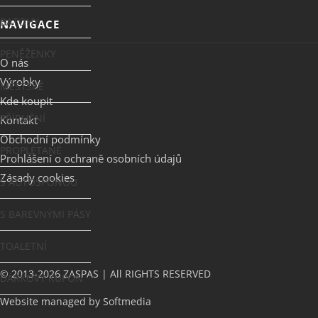
BATOHY
NAVIGACE
PENĚŽENKY
O nás
Výrobky
MĚSTSKÉ
Kde koupit
PŘÍRUČNÍ
Kontakt
Obchodní podmínky
PROPLÉTANÉ
Prohlášení o ochraně osobních údajů
Zásady cookies
S AUTOSPONOU
S BAREVNÝMI PÁSY
TOALETNÍ
© 2013-2026 ZASPAS | All RIGHTS RESERVED
DÁRKOVÝ KUPÓN
Website managed by
Softmedia