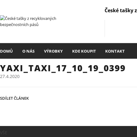
České tašky 
DOMŮ
O NÁS
VÝROBKY
KDE KOUPIT
KONTAKT
YAXI_TAXI_17_10_19_0399
27.4.2020
SDÍLET ČLÁNEK
VŠE