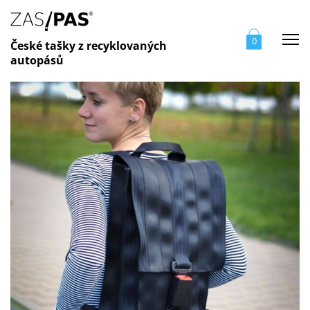
Me
0
České tašky z recyklovaných
autopásů