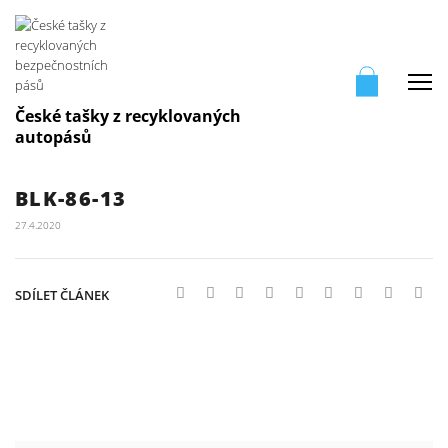
Me
České tašky z recyklovaných
autopásů
BLK-86-13
27.4.2020
SDÍLET ČLÁNEK