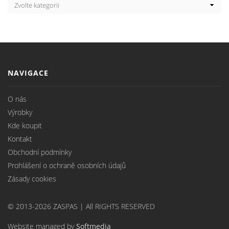
NAVIGACE
O nás
Výrobky
Kde koupit
Kontakt
Obchodní podmínky
Prohlášení o ochraně osobních údajů
Zásady cookies
© 2013-2026 ZASPAS | All RIGHTS RESERVED
Website managed by
Softmedia