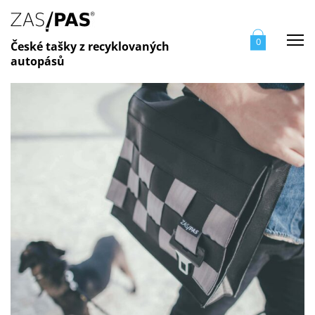
Me
0
České tašky z recyklovaných
autopásů