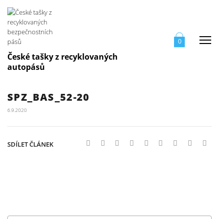
Me
0
České tašky z recyklovaných
autopásů
SPZ_BAS_52-20
6.9.2020
SDÍLET ČLÁNEK