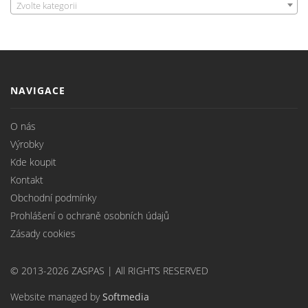
Zvolte kategorii
NAVIGACE
O nás
Výrobky
Kde koupit
Kontakt
Obchodní podmínky
Prohlášení o ochraně osobních údajů
Zásady cookies
© 2013-2026 ZASPAS | All RIGHTS RESERVED
Website managed by
Softmedia