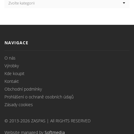
NAVIGACE
O nás
Výrobky
Kde koupit
Kontakt
Obchodní podmínky
Prohlášení o ochraně osobních údajů
Zásady cookies
© 2013-2026 ZASPAS | All RIGHTS RESERVED
Website managed by
Softmedia