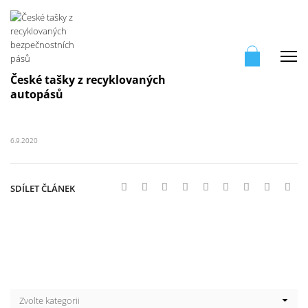
Me
České tašky z recyklovaných
autopásů
6.9.2020
SDÍLET ČLÁNEK