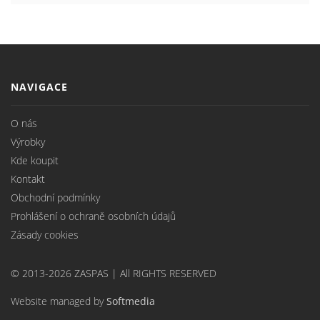
NAVIGACE
O nás
Výrobky
Kde koupit
Kontakt
Obchodní podmínky
Prohlášení o ochraně osobních údajů
Zásady cookies
© 2013-2026 ZASPAS | All RIGHTS RESERVED
Website managed by
Softmedia