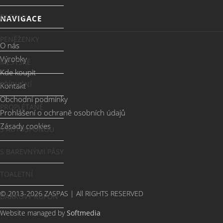
BATOHY
NAVIGACE
PENĚŽENKY
O nás
Výrobky
MĚSTSKÉ
Kde koupit
PŘÍRUČNÍ
Kontakt
Obchodní podmínky
PROPLÉTANÉ
Prohlášení o ochraně osobních údajů
Zásady cookies
S AUTOSPONOU
S BAREVNÝMI PÁSY
TOALETNÍ
© 2013-2026 ZASPAS | All RIGHTS RESERVED
DÁRKOVÝ KUPÓN
Website managed by
Softmedia