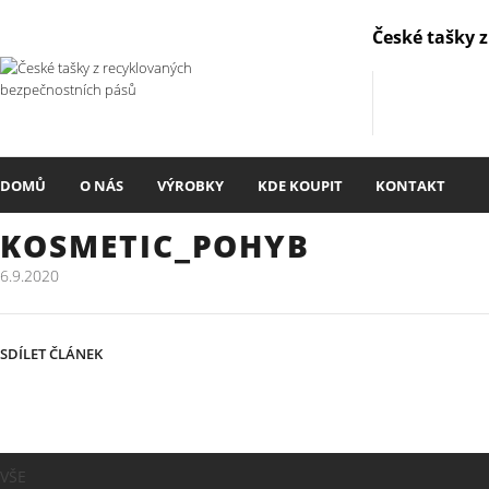
České tašky 
DOMŮ
O NÁS
VÝROBKY
KDE KOUPIT
KONTAKT
KOSMETIC_POHYB
6.9.2020
SDÍLET ČLÁNEK
VŠE