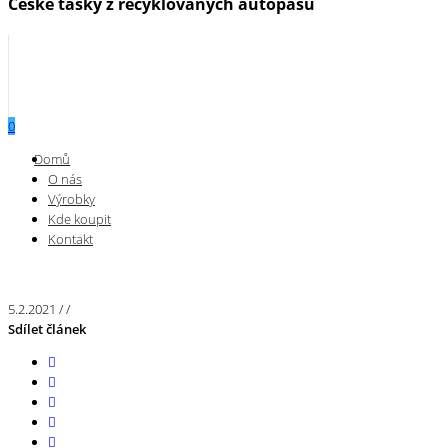
České tašky z recyklovaných autopásů
0
Menu
Domů
O nás
Výrobky
Kde koupit
Kontakt
5.2.2021
/
/
Sdílet článek