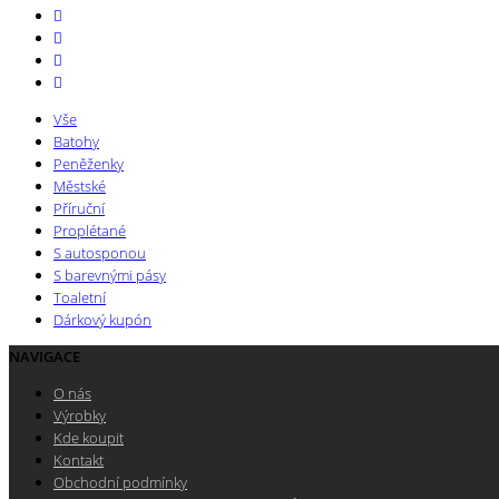
Vše
Batohy
Peněženky
Městské
Příruční
Proplétané
S autosponou
S barevnými pásy
Toaletní
Dárkový kupón
NAVIGACE
O nás
Výrobky
Kde koupit
Kontakt
Obchodní podmínky