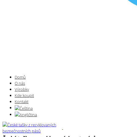
Domů
O nás
Výrobky
Kde koupit
Kontakt