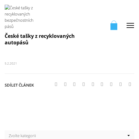
Me
České tašky z recyklovaných
autopásů
5.2.2021
SDÍLET ČLÁNEK