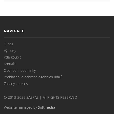
NAVIGACE
O nás
Výrobky
Kde koupit
Kontakt
Obchodní podmínky
Prohlášení o ochraně osobních údajů
Zásady cookies
© 2013-2026 ZASPAS | All RIGHTS RESERVED
Website managed by
Softmedia