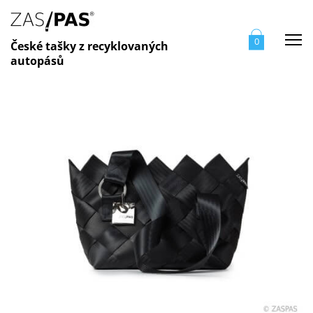
Me
0
České tašky z recyklovaných
autopásů