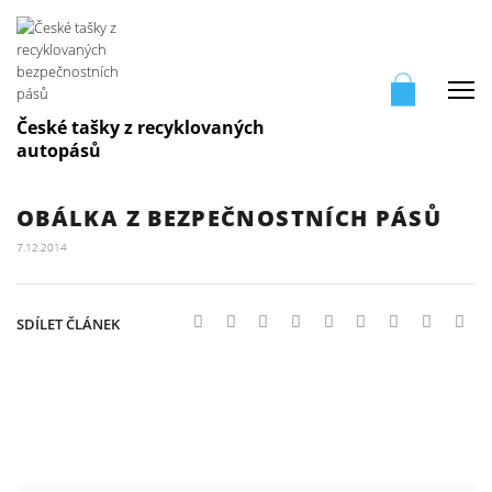
Me
České tašky z recyklovaných
autopásů
OBÁLKA Z BEZPEČNOSTNÍCH PÁSŮ
7.12.2014
SDÍLET ČLÁNEK