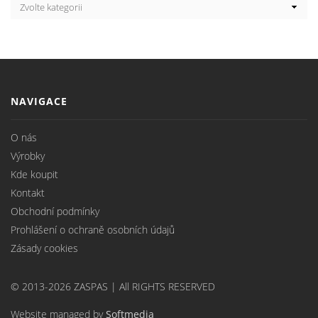
NAVIGACE
O nás
Výrobky
Kde koupit
Kontakt
Obchodní podmínky
Prohlášení o ochraně osobních údajů
Zásady cookies
© 2013-2026 ZASPAS | All RIGHTS RESERVED
Website managed by
Softmedia