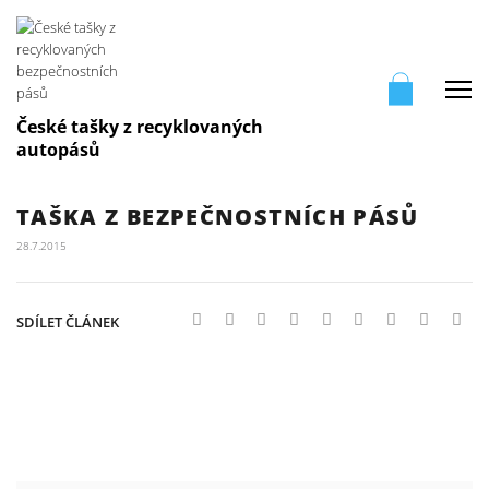
Me
České tašky z recyklovaných
autopásů
TAŠKA Z BEZPEČNOSTNÍCH PÁSŮ
28.7.2015
SDÍLET ČLÁNEK