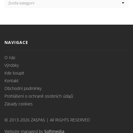
NAVIGACE
O nás
Výrobky
Kde koupit
Kontakt
Obchodní podmínky
Prohlášení o ochraně osobních údajů
Zásady cookies
© 2013-2026 ZASPAS | All RIGHTS RESERVED
Website managed by
Softmedia