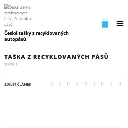
Me
České tašky z recyklovaných
autopásů
TAŠKA Z RECYKLOVANÝCH PÁSŮ
28.9.2015
SDÍLET ČLÁNEK