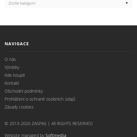
NAVIGACE
O nás
Výrobky
Kde koupit
Kontakt
Obchodní podmínky
Prohlášení o ochraně osobních údajů
Zásady cookies
© 2013-2026 ZASPAS | All RIGHTS RESERVED
Website managed by
Softmedia