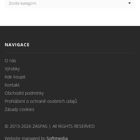
NAVIGACE
O nás
Výrobky
Kde koupit
Kontakt
Obchodní podmínky
Prohlášení o ochraně osobních údajů
Zásady cookies
© 2013-2026 ZASPAS | All RIGHTS RESERVED
Website managed by
Softmedia