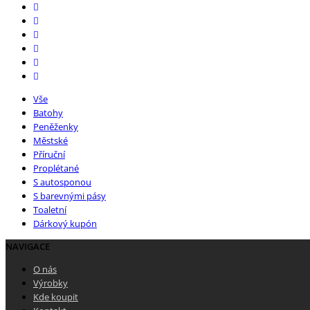
Vše
Batohy
Peněženky
Městské
Příruční
Proplétané
S autosponou
S barevnými pásy
Toaletní
Dárkový kupón
NAVIGACE
O nás
Výrobky
Kde koupit