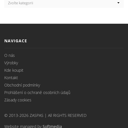
NAVIGACE
O nás
Výrobky
Kde koupit
Kontakt
Obchodní podmínky
Prohlášení o ochraně osobních údajů
Zásady cookies
© 2013-2026 ZASPAS | All RIGHTS RESERVED
Website managed by
Softmedia