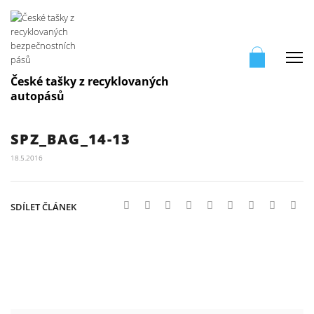
Me
České tašky z recyklovaných
autopásů
SPZ_BAG_14-13
18.5.2016
SDÍLET ČLÁNEK