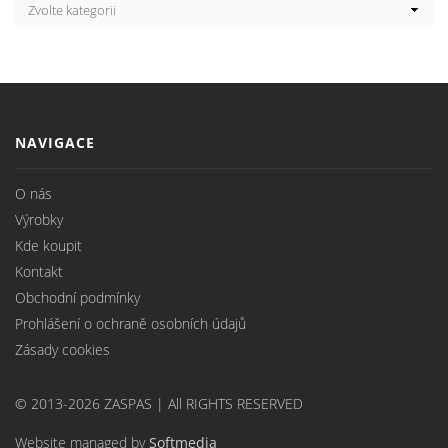
NAVIGACE
O nás
Výrobky
Kde koupit
Kontakt
Obchodní podmínky
Prohlášení o ochraně osobních údajů
Zásady cookies
© 2013-2026 ZASPAS | All RIGHTS RESERVED
Website managed by
Softmedia