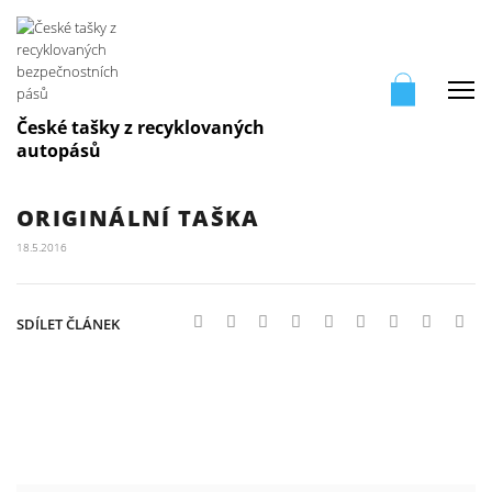
Me
České tašky z recyklovaných
autopásů
ORIGINÁLNÍ TAŠKA
18.5.2016
SDÍLET ČLÁNEK