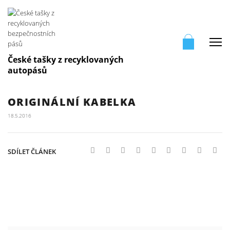
Me
České tašky z recyklovaných
autopásů
ORIGINÁLNÍ KABELKA
18.5.2016
SDÍLET ČLÁNEK