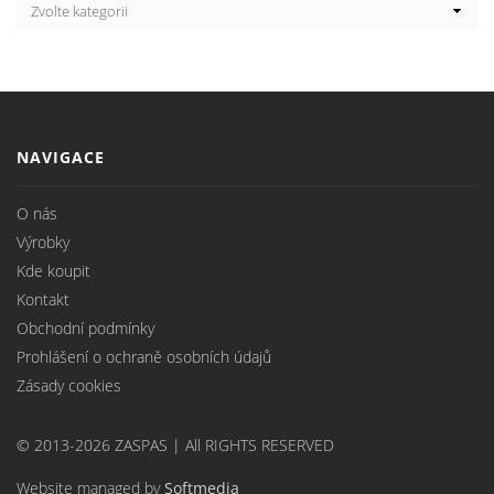
NAVIGACE
O nás
Výrobky
Kde koupit
Kontakt
Obchodní podmínky
Prohlášení o ochraně osobních údajů
Zásady cookies
© 2013-2026 ZASPAS | All RIGHTS RESERVED
Website managed by
Softmedia