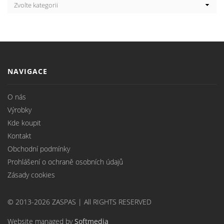
NAVIGACE
O nás
Výrobky
Kde koupit
Kontakt
Obchodní podmínky
Prohlášení o ochraně osobních údajů
Zásady cookies
© 2013-2026 ZASPAS | All RIGHTS RESERVED
Website managed by
Softmedia