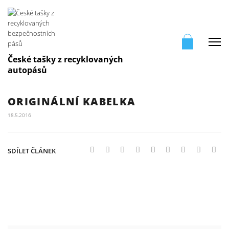
Me
České tašky z recyklovaných
autopásů
ORIGINÁLNÍ KABELKA
18.5.2016
SDÍLET ČLÁNEK