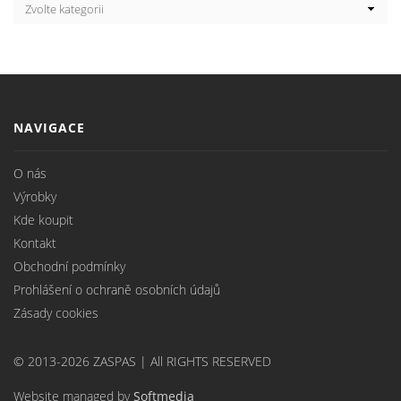
NAVIGACE
O nás
Výrobky
Kde koupit
Kontakt
Obchodní podmínky
Prohlášení o ochraně osobních údajů
Zásady cookies
© 2013-2026 ZASPAS | All RIGHTS RESERVED
Website managed by
Softmedia