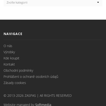
NAVIGACE
O nás
Výrobky
Kde koupit
Kontakt
Obchodní podmínky
Prohlášení o ochraně osobních údajů
Zásady cookies
© 2013-2026 ZASPAS | All RIGHTS RESERVED
Website managed by
Softmedia