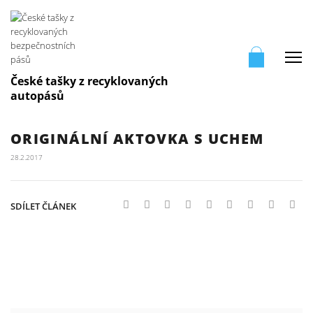
Me
České tašky z recyklovaných
autopásů
ORIGINÁLNÍ AKTOVKA S UCHEM
28.2.2017
SDÍLET ČLÁNEK