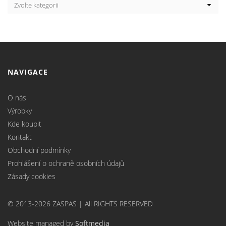
NAVIGACE
O nás
Výrobky
Kde koupit
Kontakt
Obchodní podmínky
Prohlášení o ochraně osobních údajů
Zásady cookies
© 2013-2026 ZASPAS | All RIGHTS RESERVED
Website managed by
Softmedia