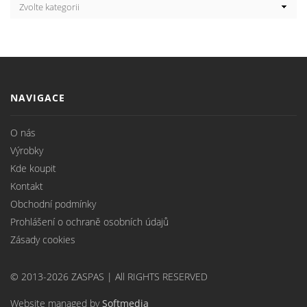
NAVIGACE
O nás
Výrobky
Kde koupit
Kontakt
Obchodní podmínky
Prohlášení o ochraně osobních údajů
Zásady cookies
© 2013-2026 ZASPAS | All RIGHTS RESERVED
Website managed by
Softmedia