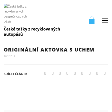
Me
České tašky z recyklovaných
autopásů
ORIGINÁLNÍ AKTOVKA S UCHEM
28.2.2017
SDÍLET ČLÁNEK