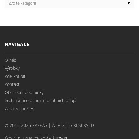
NAVIGACE
O nás
Výrobky
Kde koupit
Kontakt
Obchodní podmínky
Prohlášení o ochraně osobních údajů
Zásady cookies
© 2013-2026 ZASPAS | All RIGHTS RESERVED
Website managed by
Softmedia