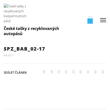
Me
České tašky z recyklovaných
autopásů
SPZ_BAB_02-17
6.8.2017
SDÍLET ČLÁNEK