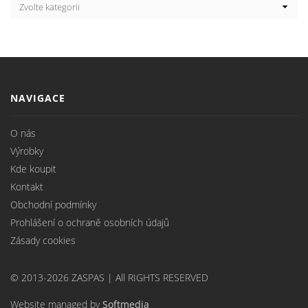
NAVIGACE
O nás
Výrobky
Kde koupit
Kontakt
Obchodní podmínky
Prohlášení o ochraně osobních údajů
Zásady cookies
© 2013-2026 ZASPAS | All RIGHTS RESERVED
Website managed by
Softmedia