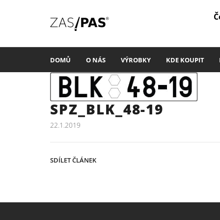
Č
DOMŮ
O NÁS
VÝROBKY
KDE KOUPIT
SPZ_BLK_48-19
22.1.2019
SDÍLET ČLÁNEK