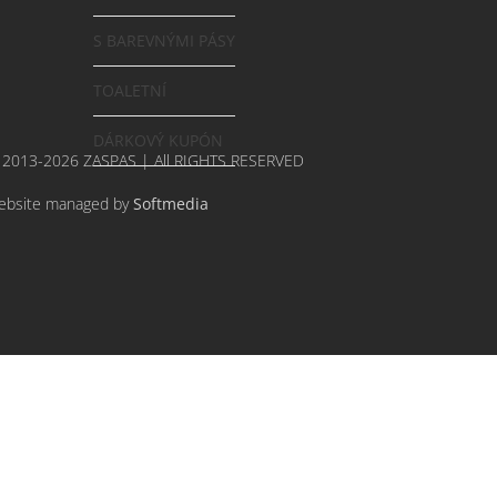
S BAREVNÝMI PÁSY
TOALETNÍ
DÁRKOVÝ KUPÓN
 2013-2026 ZASPAS | All RIGHTS RESERVED
ebsite managed by
Softmedia