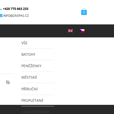
+420 775 663 233
0
INFO@ZASPAS.CZ
VŠE
BATOHY
PENĚŽENKY
MĚSTSKÉ
PŘÍRUČNÍ
PROPLÉTANÉ
S AUTOSPONOU