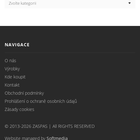
NAVIGACE
O nás
Výrobky
Kde koupit
Kontakt
Obchodní podmínky
Prohlášení o ochraně osobních údajů
Zásady cookies
© 2013-2026 ZASPAS | All RIGHTS RESERVED
Website managed by
Softmedia