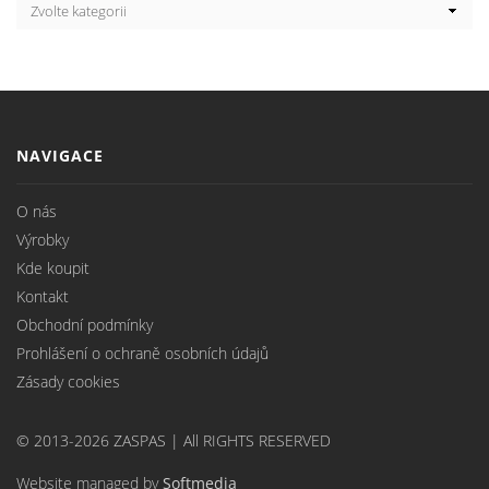
NAVIGACE
O nás
Výrobky
Kde koupit
Kontakt
Obchodní podmínky
Prohlášení o ochraně osobních údajů
Zásady cookies
© 2013-2026 ZASPAS | All RIGHTS RESERVED
Website managed by
Softmedia