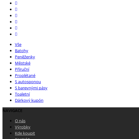
Vše
Batohy
Peněženky
Městské
Příruční
Proplétané
S autosponou
S barevnými pásy
Toaletní
Dárkový kupón
NAVIGACE
O nás
Výrobky
Kde koupit