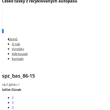
České tašky z recyklovaných autopásů
0
Menu
Domů
O nás
Výrobky
Kde koupit
Kontakt
spz_bas_86-15
14.7.2019
/
/
Sdílet článek