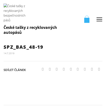
Me
České tašky z recyklovaných
autopásů
SPZ_BAS_48-19
14.7.2019
SDÍLET ČLÁNEK