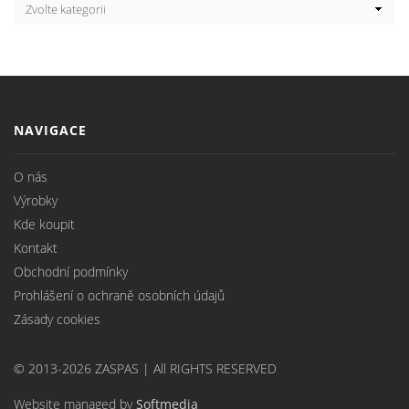
NAVIGACE
O nás
Výrobky
Kde koupit
Kontakt
Obchodní podmínky
Prohlášení o ochraně osobních údajů
Zásady cookies
© 2013-2026 ZASPAS | All RIGHTS RESERVED
Website managed by
Softmedia