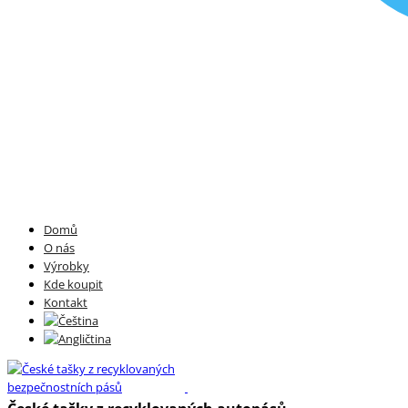
Domů
O nás
Výrobky
Kde koupit
Kontakt