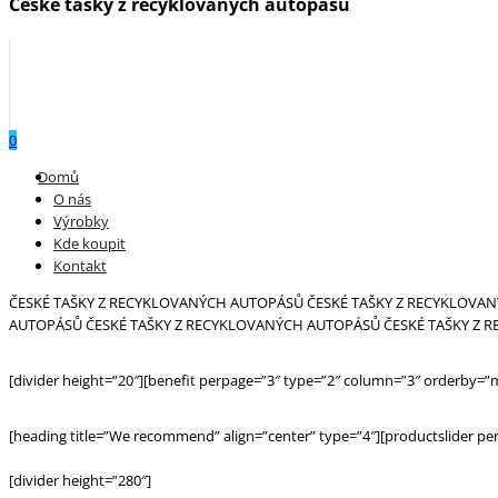
České tašky z recyklovaných autopásů
0
Menu
Domů
O nás
Výrobky
Kde koupit
Kontakt
ČESKÉ TAŠKY Z RECYKLOVANÝCH AUTOPÁSŮ
ČESKÉ TAŠKY Z RECYKLOVA
AUTOPÁSŮ
ČESKÉ TAŠKY Z RECYKLOVANÝCH AUTOPÁSŮ
ČESKÉ TAŠKY Z
[divider height=”20″][benefit perpage=”3″ type=”2″ column=”3″ orderby=
[heading title=”We recommend” align=”center” type=”4″][productslider p
[divider height=”280″]