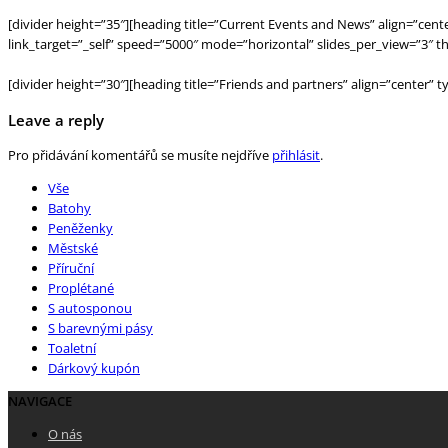
[divider height=”35″][heading title=”Current Events and News” align=”cent
link_target=”_self” speed=”5000″ mode=”horizontal” slides_per_view=”3″ 
[divider height=”30″][heading title=”Friends and partners” align=”center” 
Leave a reply
Pro přidávání komentářů se musíte nejdříve
přihlásit
.
Vše
Batohy
Peněženky
Městské
Příruční
Proplétané
S autosponou
S barevnými pásy
Toaletní
Dárkový kupón
NAVIGACE
O nás