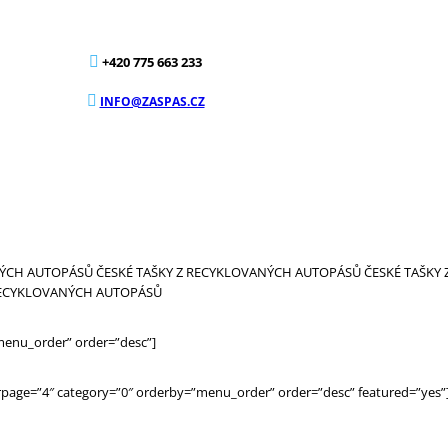
+420 775 663 233
INFO@ZASPAS.CZ
NÝCH AUTOPÁSŮ
ČESKÉ TAŠKY Z RECYKLOVANÝCH AUTOPÁSŮ
ČESKÉ TAŠKY
 RECYKLOVANÝCH AUTOPÁSŮ
”menu_order” order=”desc”]
erpage=”4″ category=”0″ orderby=”menu_order” order=”desc” featured=”yes”