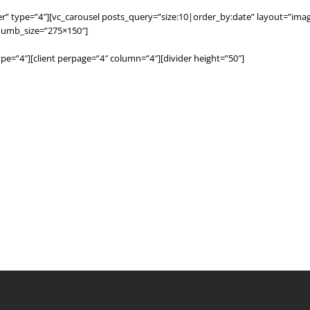
er” type=”4″][vc_carousel posts_query=”size:10|order_by:date” layout=”imag
thumb_size=”275×150″]
type=”4″][client perpage=”4″ column=”4″][divider height=”50″]