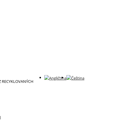
 Z RECYKLOVANÝCH
]