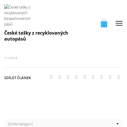
Me
České tašky z recyklovaných
autopásů
7.12.2016
SDÍLET ČLÁNEK