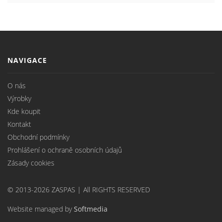
NAVIGACE
O nás
Výrobky
Kde koupit
Kontakt
Obchodní podmínky
Prohlášení o ochraně osobních údajů
Zásady cookies
© 2013-2026 ZASPAS | All RIGHTS RESERVED
Website managed by
Softmedia