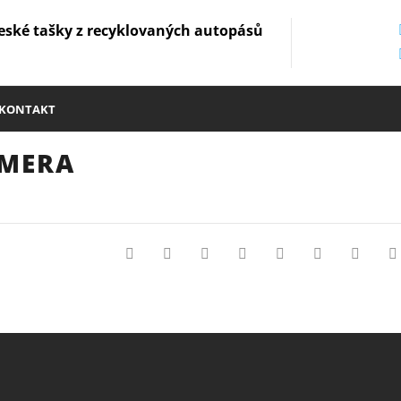
eské tašky z recyklovaných autopásů
KONTAKT
AMERA