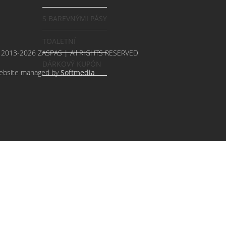
S BAREVNÝMI PÁSY
TOALETNÍ
 2013-2026 ZASPAS | All RIGHTS RESERVED
DÁRKOVÝ KUPÓN
ebsite managed by
Softmedia