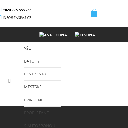
+420 775 663 233
INFO@ZASPAS.CZ
VŠE
BATOHY
PENĚŽENKY
MĚSTSKÉ
PŘÍRUČNÍ
PROPLÉTANÉ
S AUTOSPONOU