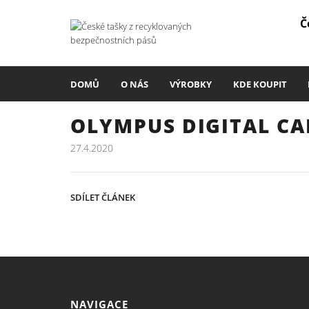
Č
DOMŮ
O NÁS
VÝROBKY
KDE KOUPIT
OLYMPUS DIGITAL C
27.4.2020
SDÍLET ČLÁNEK
NAVIGACE