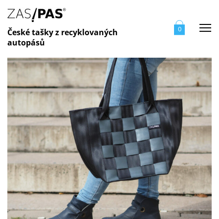
Me
0
České tašky z recyklovaných
autopásů