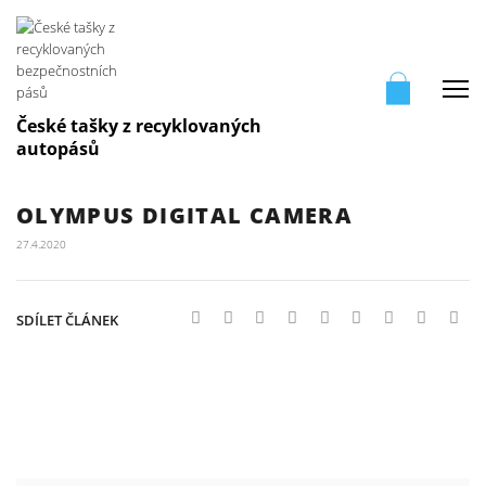
Me
České tašky z recyklovaných
autopásů
OLYMPUS DIGITAL CAMERA
27.4.2020
SDÍLET ČLÁNEK