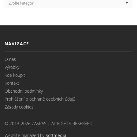
NAVIGACE
O nás
Výrobky
Kde koupit
Kontakt
Obchodní podmínky
Prohlášení o ochraně osobních údajů
Zásady cookies
© 2013-2026 ZASPAS | All RIGHTS RESERVED
Website managed by
Softmedia