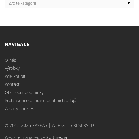
NAVIGACE
O nás
Výrobky
Kde koupit
Kontakt
Obchodní podmínky
Prohlášení o ochraně osobních údajů
Zásady cookies
© 2013-2026 ZASPAS | All RIGHTS RESERVED
Website managed by
Softmedia