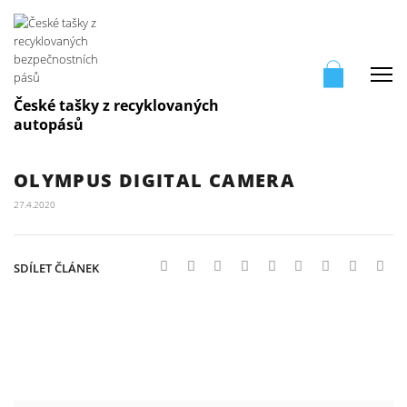
Me
České tašky z recyklovaných
autopásů
OLYMPUS DIGITAL CAMERA
27.4.2020
SDÍLET ČLÁNEK