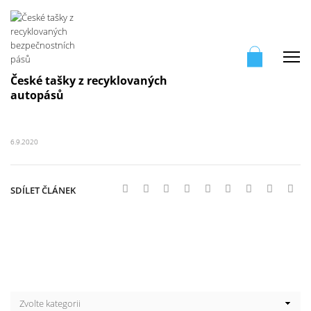
Me
České tašky z recyklovaných
autopásů
6.9.2020
SDÍLET ČLÁNEK