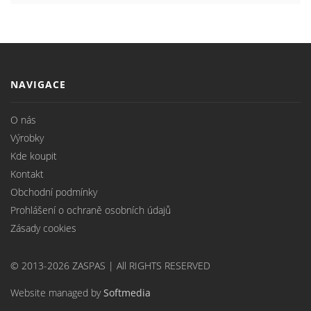
NAVIGACE
O nás
Výrobky
Kde koupit
Kontakt
Obchodní podmínky
Prohlášení o ochraně osobních údajů
Zásady cookies
© 2013-2026 ZASPAS | All RIGHTS RESERVED
Website managed by
Softmedia