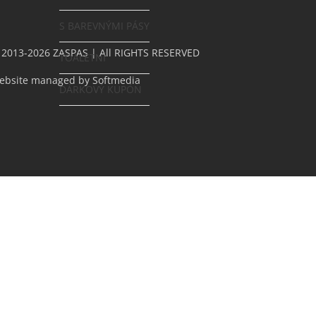
S BAREVNÝMI PÁSY
 2013-2026 ZASPAS | All RIGHTS RESERVED
TOALETNÍ
ebsite managed by
Softmedia
DÁRKOVÝ KUPÓN