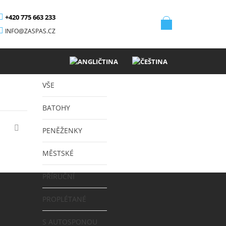
+420 775 663 233
INFO@ZASPAS.CZ
VŠE
BATOHY
PENĚŽENKY
MĚSTSKÉ
PŘÍRUČNÍ
PROPLÉTANÉ
S AUTOSPONOU