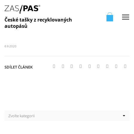
Me
České tašky z recyklovaných
autopásů
6.9.2020
SDÍLET ČLÁNEK