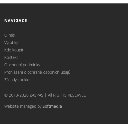
NAVIGACE
O nás
Výrobky
Kde koupit
Kontakt
Obchodní podmínky
Prohlášení o ochraně osobních údajů
Zásady cookies
© 2013-2026 ZASPAS | All RIGHTS RESERVED
Website managed by
Softmedia