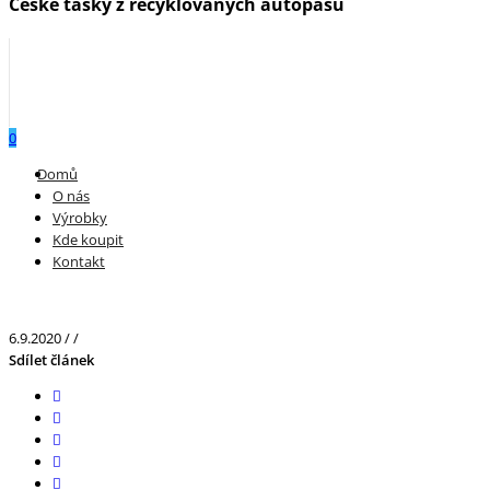
České tašky z recyklovaných autopásů
0
Menu
Domů
O nás
Výrobky
Kde koupit
Kontakt
6.9.2020
/
/
Sdílet článek