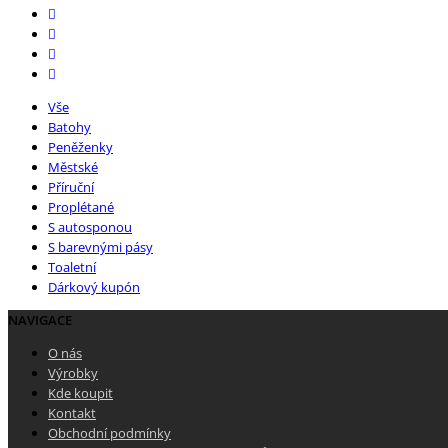
Vše
Batohy
Peněženky
Městské
Příruční
Proplétané
S autosponou
S barevnými pásy
Toaletní
Dárkový kupón
NAVIGACE
O nás
Výrobky
Kde koupit
Kontakt
Obchodní podmínky