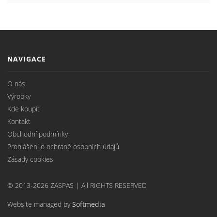
NAVIGACE
O nás
Výrobky
Kde koupit
Kontakt
Obchodní podmínky
Prohlášení o ochraně osobních údajů
Zásady cookies
© 2013-2026 ZASPAS | All RIGHTS RESERVED
Website managed by
Softmedia