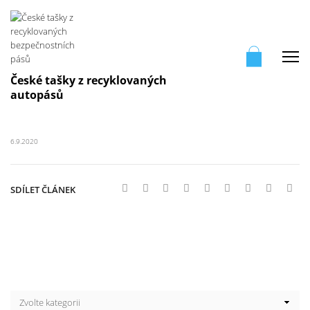
Me
České tašky z recyklovaných
autopásů
6.9.2020
SDÍLET ČLÁNEK