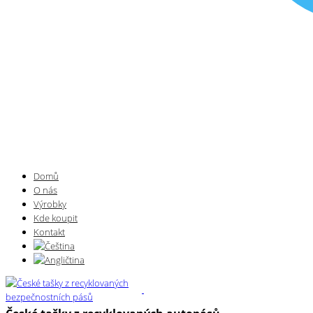
Domů
O nás
Výrobky
Kde koupit
Kontakt