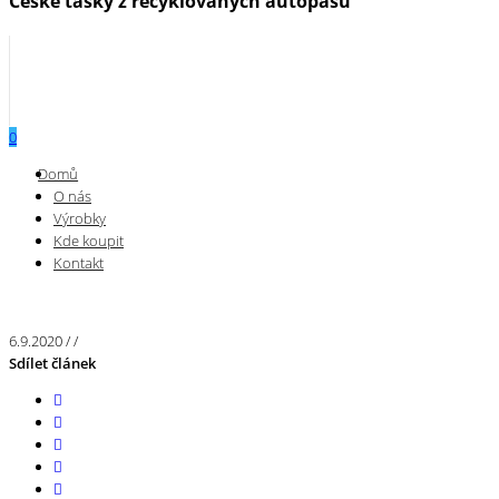
České tašky z recyklovaných autopásů
0
Menu
Domů
O nás
Výrobky
Kde koupit
Kontakt
6.9.2020
/
/
Sdílet článek