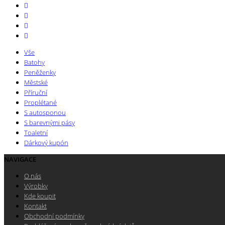
Vše
Batohy
Peněženky
Městské
Příruční
Proplétané
S autosponou
S barevnými pásy
Toaletní
Dárkový kupón
NAVIGACE
O nás
Výrobky
Kde koupit
Kontakt
Obchodní podmínky