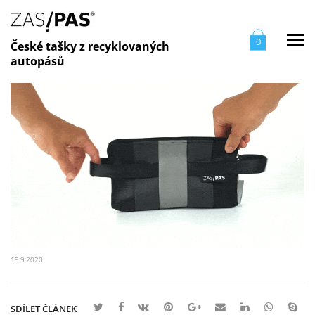
Me
0
České tašky z recyklovaných
autopásů
19.9.2020
SDÍLET ČLÁNEK