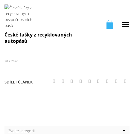
Me
České tašky z recyklovaných
autopásů
20.9.2020
SDÍLET ČLÁNEK