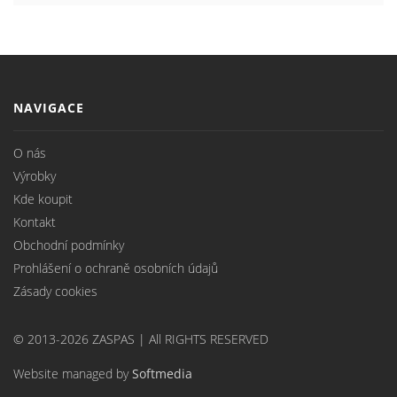
NAVIGACE
O nás
Výrobky
Kde koupit
Kontakt
Obchodní podmínky
Prohlášení o ochraně osobních údajů
Zásady cookies
© 2013-2026 ZASPAS | All RIGHTS RESERVED
Website managed by
Softmedia